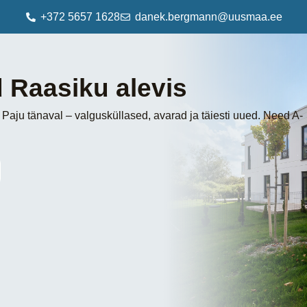
+372 5657 1628
danek.bergmann@uusmaa.ee
 Raasiku alevis
 Paju tänaval – valgusküllased, avarad ja täiesti uued. Need A-