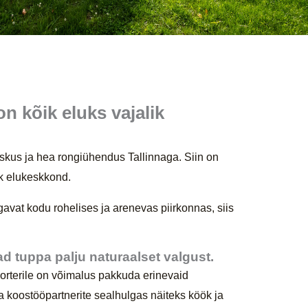
n kõik eluks vajalik
eskus ja hea rongiühendus Tallinnaga. Siin on
ik elukeskkond.
gavat kodu rohelises ja arenevas piirkonnas, siis
d tuppa palju naturaalset valgust.
orterile on võimalus pakkuda erinevaid
a koostööpartnerite sealhulgas näiteks köök ja