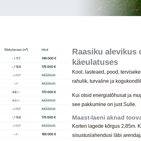
Raasiku alevikus o
käeulatuses
Kool, lasteaed, pood, tervisek
rahulik, turvaline ja kogukondl
Kui otsid energiatõhusat ja mu
see pakkumine on just Sulle.
Maast-laeni aknad toova
Korteri lagede kõrgus 2,85m. K
sisustuslahendusi läbi arendaj