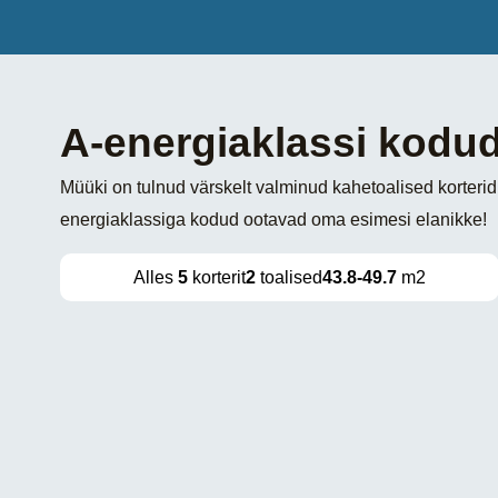
A-energiaklassi kodud
Müüki on tulnud värskelt valminud kahetoalised korterid
energiaklassiga kodud ootavad oma esimesi elanikke!
Alles
5
korterit
2
toalised
43.8-49.7
m2