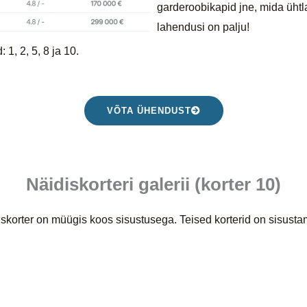
garderoobikapid jne, mida ühtl
lahendusi on palju!
 1, 2, 5, 8 ja 10.
VÕTA ÜHENDUST
Näidiskorteri galerii (korter 10)
skorter on müügis koos sisustusega. Teised korterid on sisust